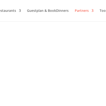
estaurants
Guestplan & BookDinners
Partners
Too
it op je