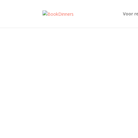
Voor r
Biodiversite
bord