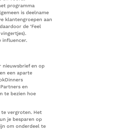
het programma
algemeen is deelname
we klantengroepen aan
n daardoor
de
‘Feel
ingertjes)
.
e
influencer
.
ar nieuwsbrief
en
op
ien
een aparte
okDinners
r
P
artners en
m te bezien
hoe
l te vergroten.
Het
kun je besparen op
fijn om onderdeel te