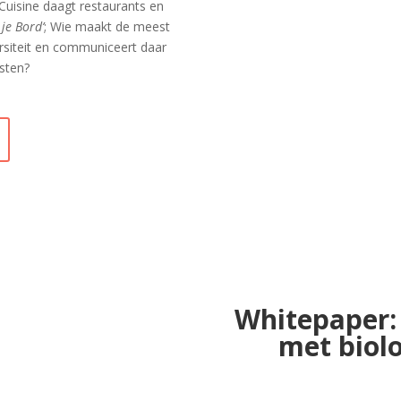
isine daagt restaurants en
 je Bord’
; Wie maakt de meest
rsiteit en communiceert daar
asten?
Whitepaper: 
met biol