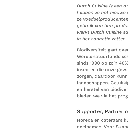
Dutch Cuisine is
een or
hebben ze
het
nieuwe
z
e voedselproducente
gebruik van hun produ
werk
t Dutch Cuisine
sa
in het zonnetje zetten
Biodiversiteit gaat ov
Wereldnatuurfonds sch
sinds 1990 op zo’n 40
insecten die onze ge
zorgen, daardoor kunn
landschappen. Gelukkig
en herstel van biodivers
bieden we via
het
prog
Supporter, Partner 
Horeca en cateraars k
deelnemen. Voor Suppor