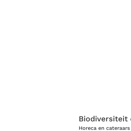
Als horeca en cateraars
biodiversiteitvriendelijke produ
op de menukaart zetten,
stimuleren zij producenten om
rekening te houden met natuur
landschap.
Biodiversiteit
Horeca en cateraars