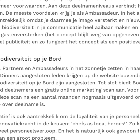
meer voorwaarden. Aan deze deelnameniveaus
verbind
t 
n. De meeste voordelen krijg je als Ambassadeur.
In het 
trekkelijk omdat je daarmee je imago versterkt en nieu
 biodiversiteit in je communicatie heel aaibaar maken e
e gasten
versterken (
het concept blijft
weg van opgeheven v
el publiciteit
en zo fungeert het concept als een
positiev
diversiteit op je Bord
l
P
artners en
A
mbassadeurs
in het zonnetje zetten in ha
kDinners aangesloten leden krijgen
op de website
bovend
iodiversiteit op je Bord zijn aangesloten.
Tot slot
biedt Bo
rd
deelnemers
een gratis online marketing scan aan.
Voo
eze scan na een aantal maanden nogmaals uitgevoerd o
 over deelname is.
atief
is ook aantrekkelijk
om de loyaliteit van je personee
nnovatiekracht in de keuken:
‘
chefs as local heroes!
’
. Zo 
veel personeelsverloop. En het is natuurlijk ook gewoon 
van een groot probleem.