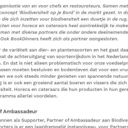
ganisatie van en voor chefs en restaurateurs
.
Samen met 
 concept
‘Biodiversiteit op je Bord’
in de markt gezet
.
In 
n die
zich inzetten voor
biodiversiteit
een duwtje in de rug
cten voor horeca en cateraars heel aantrekkelijk te mak
men met diverse partners die onder andere deelnemende
.
Ook BookDinners heeft zich als partner aangesloten.
er de variëteit aan dier- en plantensoorten en het gaat da
at de achteruitgang van soortenrijkdom in het Nederland
%.
En d
at is niet alleen problematisch voor onze voedselp
wassen moeten bestuiven en bodemleven dat voor een vr
en we ook steeds minder genieten van spannende natuur 
 is er ook een groeiend aantal boeren en vissers die zic
iteit.
Horeca en cateraars die
hun
producten in hun ger
ramma allerlei voordelen.
of Ambassadeur
unnen als Supporter, Partner of
Ambassadeur
aan
Biodive
ters is er een laagdrempelig instapniveau, voor Partner