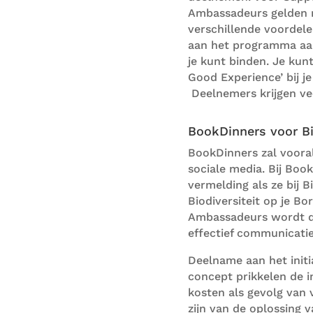
Ambassadeurs gelden 
v
erschillende voordele
aan het programma aan
je kunt binden.
Je kunt
G
ood
E
xperience’
bij j
D
eelnemer
s
krijgen
ve
BookDinners voor Bio
BookDinners zal
voora
sociale media
. Bij Boo
vermelding als ze bij B
Biodiversiteit op je Bo
A
mbassadeurs
wordt d
effectief communicatie
Deelname
aan het
initi
concept
prikkelen de i
kosten als gevolg van 
zijn van de oplossing 