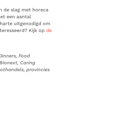
an de slag met horeca
t een aantal
harte uit
genodigd
om
teresseerd? Kijk op
de
Dinners,
Food
Bionext, Caring
othandels, provincies