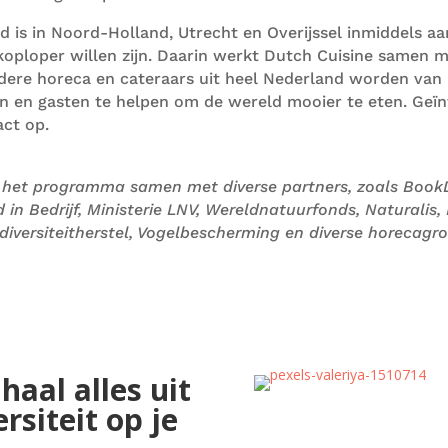
rd is
in Noord-Holland, Utrecht en Overijssel inmiddels a
oploper willen zijn. Daarin werk
t Dutch Cuisine
samen me
dere horeca en cateraars
uit heel Nederland
worden
van 
en en
g
asten te helpen om de wereld mooier te eten.
Geïn
ct op.
n het programma samen met diverse partners, zoals Book
 in Bedrijf
,
Ministerie LNV,
Wereldnatuurfonds, Naturalis, 
diversiteitherstel, Vogelbescherming en diverse horecagro
haal alles uit
rsiteit op je