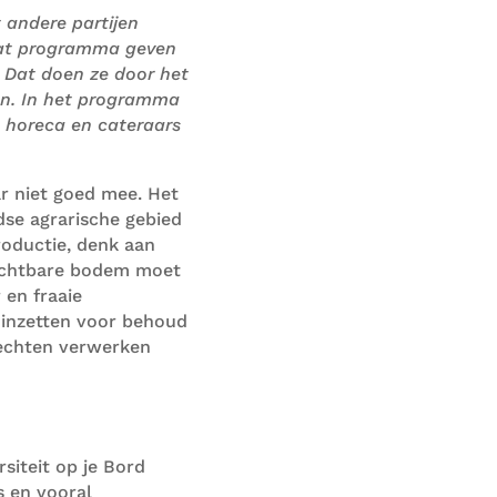
andere partijen
dat programma
geven
.
Dat doen ze
door het
en. In het programma
 horeca en cateraars
ar niet goed mee. Het
se agrarische gebied
roductie, denk aan
uchtbare bodem moet
en fraaie
h inzetten voor behoud
echten verwerken
rsiteit op je Bord
s en vooral