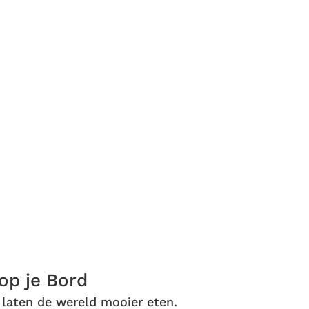
cten
 en
▼
 op je Bord
 laten de wereld mooier eten.